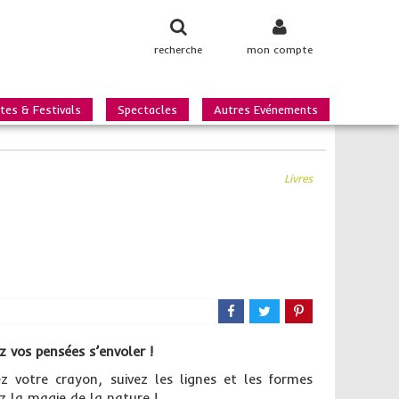
recherche
mon compte
tes & Festivals
Spectacles
Autres Evénements
Livres
ez vos pensées s’envoler !
z votre crayon, suivez les lignes et les formes
z la magie de la nature !