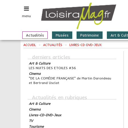
menu
Actualités
Musées
Patrimoine
Art & Cul
ACCUEIL
>
ACTUALITÉS
>
LIVRES-CD-DVD-JEUX
derniers articles
Art & Culture
LES NUITS DES ETOILES #36
Cinema
"DE LA COMÉDIE FRANÇAISE" de Martin Darondeau
et Bertrand Usclat
Actualités en rubriques
Art & Culture
Cinema
Livres-CD-DVD-Jeux
TV
Tourisme