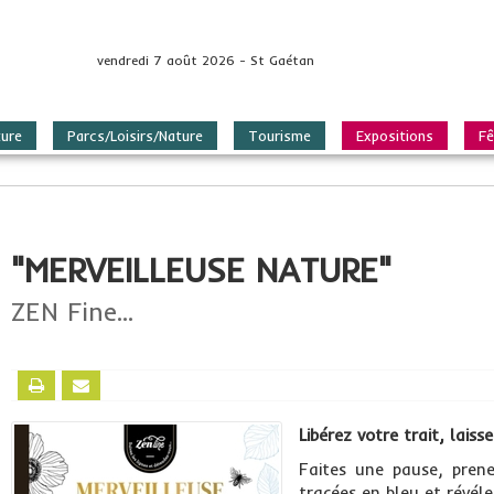
vendredi 7 août 2026 - St Gaétan
ture
Parcs/Loisirs/Nature
Tourisme
Expositions
Fê
"MERVEILLEUSE NATURE"
ZEN Fine...
Libérez votre trait, laiss
Faites une pause, prene
tracées en bleu et révéle