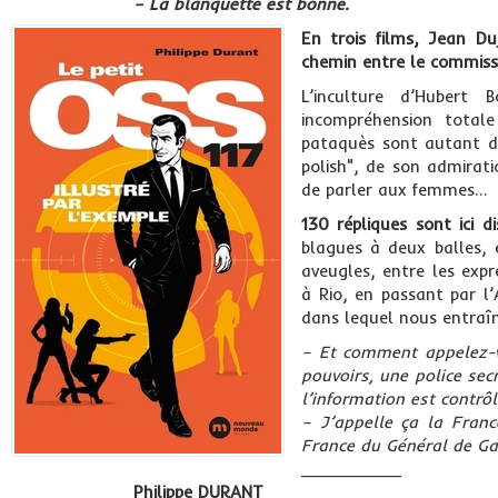
– La blanquette est bonne.
En trois films, Jean D
chemin entre le commiss
L’inculture d’Hubert
incompréhension totale
pataquès sont autant de
polish", de son admirat
de parler aux femmes…
130 répliques sont ici di
blagues à deux balles, 
aveugles, entre les expr
à Rio, en passant par l
dans lequel nous entraîn
– Et comment appelez-v
pouvoirs, une police sec
l’information est contrôl
– J’appelle ça la Franc
France du Général de Gau
__________
Philippe DURANT