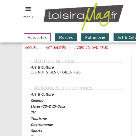
menu
Actualités
Musées
Patrimoine
Art & Cul
ACCUEIL
>
ACTUALITÉS
>
LIVRES-CD-DVD-JEUX
derniers articles
Art & Culture
LES NUITS DES ETOILES #36
Actualités en rubriques
Art & Culture
Cinema
Livres-CD-DVD-Jeux
TV
Tourisme
Gastronomie
Sports