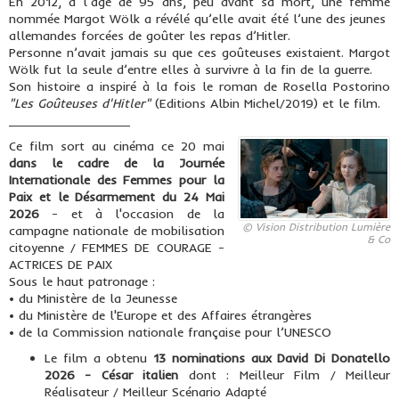
En 2012, à l’âge de 95 ans, peu avant sa mort, une femme
nommée Margot Wölk a révélé qu’elle avait été l’une des jeunes
allemandes forcées de goûter les repas d’Hitler.
Personne n’avait jamais su que ces goûteuses existaient. Margot
Wölk fut la seule d’entre elles à survivre à la fin de la guerre.
Son histoire a inspiré à la fois le roman de Rosella Postorino
"Les Goûteuses d'Hitler"
(Editions Albin Michel/2019) et le film.
_________________
Ce film sort au cinéma ce 20 mai
dans le cadre de la Journée
Internationale des Femmes pour la
Paix et le Désarmement du 24 Mai
2026
- et à l'occasion de la
© Vision Distribution Lumière
campagne nationale de mobilisation
& Co
citoyenne / FEMMES DE COURAGE -
ACTRICES DE PAIX
Sous le haut patronage :
• du Ministère de la Jeunesse
• du Ministère de l'Europe et des Affaires étrangères
• de la Commission nationale française pour l’UNESCO
Le film a obtenu
13 nominations aux David Di Donatello
2026 - César italien
dont : Meilleur Film / Meilleur
Réalisateur / Meilleur Scénario Adapté