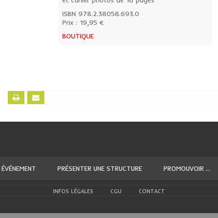
et cahier photos de 16 pages
ISBN 978.2.38058.693.0
Prix : 19,95 €
BOUTIQUE
 ÉVÉNEMENT
PRÉSENTER UNE STRUCTURE
PROMOUVOIR ...
INFOS LÉGALES
CGU
CONTACT