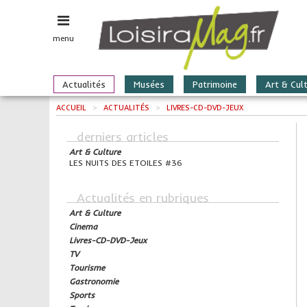
menu
Actualités
Musées
Patrimoine
Art & Cul
ACCUEIL
>
ACTUALITÉS
>
LIVRES-CD-DVD-JEUX
derniers articles
Art & Culture
LES NUITS DES ETOILES #36
Actualités en rubriques
Art & Culture
Cinema
Livres-CD-DVD-Jeux
TV
Tourisme
Gastronomie
Sports