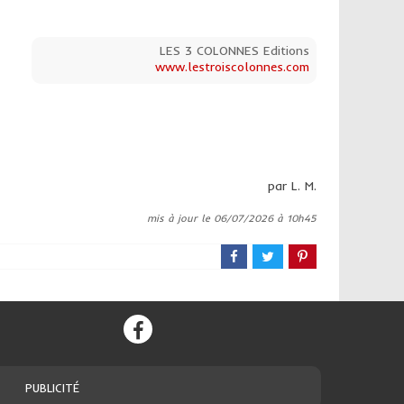
LES 3 COLONNES Editions
www.lestroiscolonnes.com
par L. M.
mis à jour le 06/07/2026 à 10h45
PUBLICITÉ