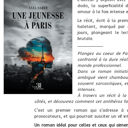
dodo, la superficialité 
amour à la fois intense e
Le récit, écrit à la pr
haletant, marqué par 
jours, plongeant le le
brutale.
__________
Plongez au coeur de Par
confronté à la dure réa
monde professionnel.
Dans ce roman initiat
ambiguë vient chamboule
souvent sarcastiques, et
intenses.
À travers un récit à la
côtés, et découvrez comment cet antihéros fa
C’est un premier roman qui s’adresse à u
provocateurs, et qui pourrait susciter un vif i
Un roman idéal pour celles et ceux qui aiment