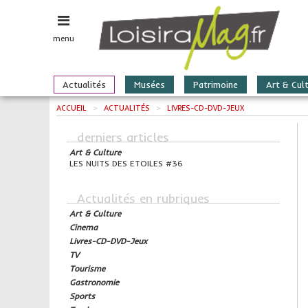
menu
Actualités
Musées
Patrimoine
Art & Cul
ACCUEIL
>
ACTUALITÉS
>
LIVRES-CD-DVD-JEUX
derniers articles
Art & Culture
LES NUITS DES ETOILES #36
Actualités en rubriques
Art & Culture
Cinema
Livres-CD-DVD-Jeux
TV
Tourisme
Gastronomie
Sports