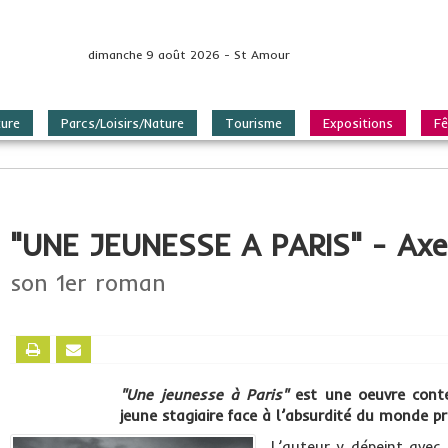
dimanche 9 août 2026 - St Amour
ture
Parcs/Loisirs/Nature
Tourisme
Expositions
Fê
"UNE JEUNESSE A PARIS" - Axe
son 1er roman
"Une jeunesse à Paris"
est une oeuvre conte
jeune stagiaire face à l’absurdité du monde pro
L’auteur y dépeint avec