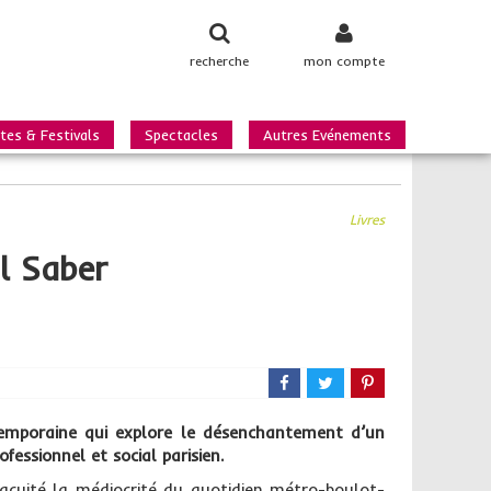
recherche
mon compte
tes & Festivals
Spectacles
Autres Evénements
Livres
l Saber
mporaine qui explore le désenchantement d’un
fessionnel et social parisien.
 acuité la médiocrité du quotidien métro-boulot-