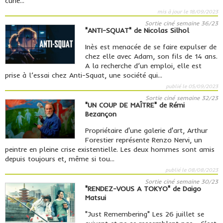
curie...
mis à jour le 18/09/2023
Sortie ciné semaine 36/23
"ANTI-SQUAT" de Nicolas Silhol
Inès est menacée de se faire expulser de
chez elle avec Adam, son fils de 14 ans.
A la recherche d’un emploi, elle est
prise à l’essai chez Anti-Squat, une société qui...
publié le 05/09/2023
Sortie ciné semaine 32/23
"UN COUP DE MAÎTRE" de Rémi
Bezançon
Propriétaire d'une galerie d'art, Arthur
Forestier représente Renzo Nervi, un
peintre en pleine crise existentielle. Les deux hommes sont amis
depuis toujours et, même si tou...
publié le 08/08/2023
Sortie ciné semaine 30/23
"RENDEZ-VOUS A TOKYO" de Daigo
Matsui
"Just Remembering" Les 26 juillet se