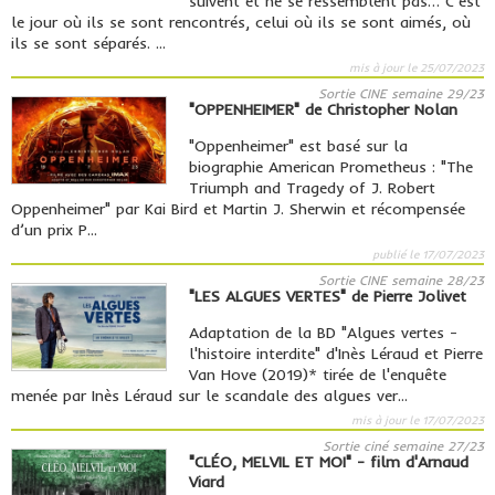
suivent et ne se ressemblent pas… C’est
le jour où ils se sont rencontrés, celui où ils se sont aimés, où
ils se sont séparés. ...
mis à jour le 25/07/2023
Sortie CINE semaine 29/23
"OPPENHEIMER" de Christopher Nolan
"Oppenheimer" est basé sur la
biographie American Prometheus : "The
Triumph and Tragedy of J. Robert
Oppenheimer" par Kai Bird et Martin J. Sherwin et récompensée
d’un prix P...
publié le 17/07/2023
Sortie CINE semaine 28/23
"LES ALGUES VERTES" de Pierre Jolivet
Adaptation de la BD "Algues vertes -
l'histoire interdite" d'Inès Léraud et Pierre
Van Hove (2019)* tirée de l'enquête
menée par Inès Léraud sur le scandale des algues ver...
mis à jour le 17/07/2023
Sortie ciné semaine 27/23
"CLÉO, MELVIL ET MOI" - film d'Arnaud
Viard