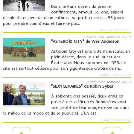
Dans le Paris désert du premier
confinement, Arnaud, 55 ans, séparé
d’Isabelle et père de deux enfants, va profiter de ces 55 jours
pour prendre soin d’eux et faire le poi...
publié le 04/07/2023
Sortie CINE semaine 25/23
"ASTEROÏD CITY" de Wes Anderson
Asteroid City est une ville minuscule, en
plein désert, dans le sud-ouest des
États-Unis. Nous sommes en 1955. Le
site est surtout célèbre pour son gigantesque cratère de m...
publié le 19/06/2023
Sortie ciné semaine 24/23
"SEXYGENAIRES" de Robin Sykes
À soixante ans passés, deux amis en
proie à des difficultés financières vont
tirer profit de leur image de senior dans
le milieu de la mode et de la publicité. L’un est ...
publié le 13/06/2023