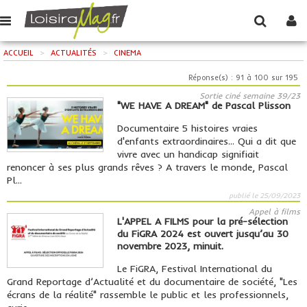
ACCUEIL
>
ACTUALITÉS
>
CINEMA
Réponse(s) : 91 à 100 sur 195
Sortie ciné semaine 39/23
"WE HAVE A DREAM" de Pascal Plisson
Documentaire 5 histoires vraies
d'enfants extraordinaires... Qui a dit que
vivre avec un handicap signifiait
renoncer à ses plus grands rêves ? A travers le monde, Pascal
Pl...
publié le 25/09/2023
Appel à films
L'APPEL A FILMS pour la pré-sélection
du FiGRA 2024 est ouvert jusqu’au 30
novembre 2023, minuit.
Le FiGRA, Festival International du
Grand Reportage d’Actualité et du documentaire de société, "Les
écrans de la réalité" rassemble le public et les professionnels,