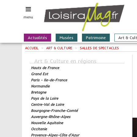
menu
Actualités
Musées
Patrimoine
Art & Cul
ACCUEIL
>
ART & CULTURE
>
SALLES DE SPECTACLES
Art & Culture en régions
Hauts de France
Grand Est
Paris - Ile-de-France
Normandie
Bretagne
Pays de la Loire
Centre-Val de Loire
Bourgogne-Franche-Comté
Auvergne-Rhône-Alpes
Nouvelle Aquitaine
Occitanie
Provence-Alpes-Côte d'Azur