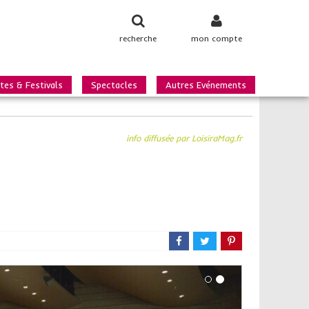
recherche
mon compte
tes & Festivals
Spectacles
Autres Evénements
info diffusée par LoisiraMag.fr