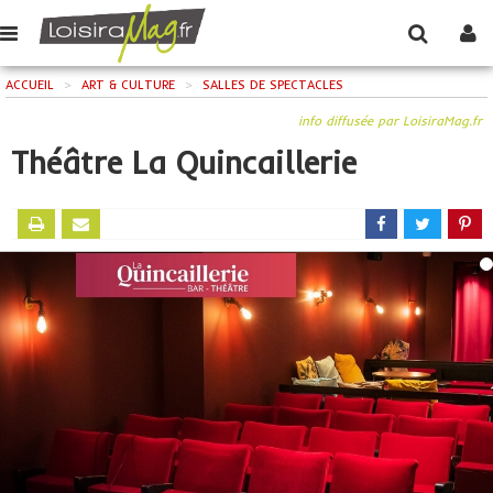
ACCUEIL
>
ART & CULTURE
>
SALLES DE SPECTACLES
info diffusée par LoisiraMag.fr
Théâtre La Quincaillerie