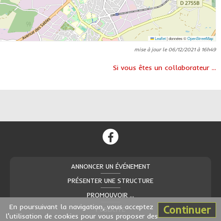
Leaflet
|
données ©
OpenStreetMap
mise à jour le 06/12/2021 à 16h49
Si vous êtes un collaborateur ...
ANNONCER UN ÉVÉNEMENT
PRÉSENTER UNE STRUCTURE
PROMOUVOIR ...
En poursuivant la navigation, vous acceptez
Continuer
PUBLICITÉ
l'utilisation de cookies pour vous proposer des