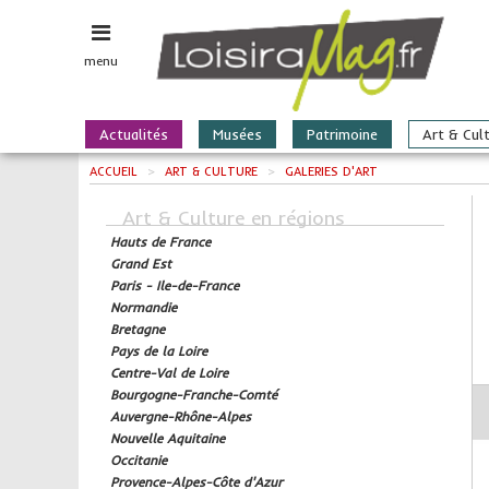
menu
Actualités
Musées
Patrimoine
Art & Cul
ACCUEIL
>
ART & CULTURE
>
GALERIES D'ART
Art & Culture en régions
Hauts de France
Grand Est
Paris - Ile-de-France
Normandie
Bretagne
Pays de la Loire
Centre-Val de Loire
Bourgogne-Franche-Comté
Auvergne-Rhône-Alpes
Nouvelle Aquitaine
Occitanie
Provence-Alpes-Côte d'Azur