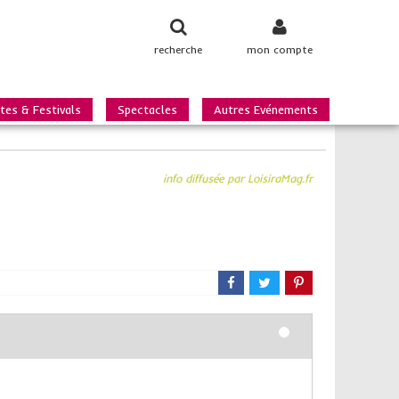
recherche
mon compte
tes & Festivals
Spectacles
Autres Evénements
info diffusée par LoisiraMag.fr