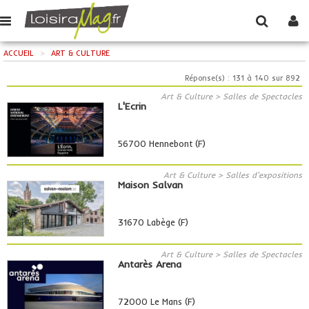
ACCUEIL
>
ART & CULTURE
Réponse(s) : 131 à 140 sur 892
Art & Culture > Salles de Spectacles
L'Ecrin
56700 Hennebont (F)
Art & Culture > Salles d'expositions
Maison Salvan
31670 Labège (F)
Art & Culture > Salles de Spectacles
Antarès Arena
72000 Le Mans (F)