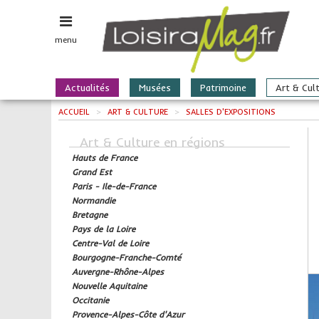
menu
Actualités
Musées
Patrimoine
Art & Cul
ACCUEIL
>
ART & CULTURE
>
SALLES D'EXPOSITIONS
Art & Culture en régions
Hauts de France
Grand Est
Paris - Ile-de-France
Normandie
Bretagne
Pays de la Loire
Centre-Val de Loire
Bourgogne-Franche-Comté
Auvergne-Rhône-Alpes
Nouvelle Aquitaine
Occitanie
Provence-Alpes-Côte d'Azur