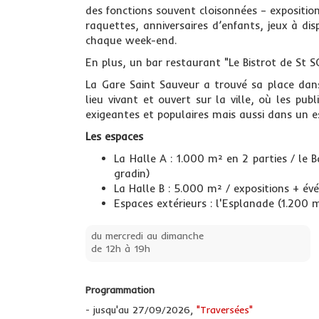
des fonctions souvent cloisonnées – exposition
raquettes, anniversaires d’enfants, jeux à disp
chaque week-end.
En plus, un bar restaurant "Le Bistrot de St SO
La Gare Saint Sauveur a trouvé sa place dans
lieu vivant et ouvert sur la ville, où les pub
exigeantes et populaires mais aussi dans un e
Les espaces
La Halle A : 1.000 m² en 2 parties / le
gradin)
La Halle B : 5.000 m² / expositions + é
Espaces extérieurs : l'Esplanade (1.200 
du mercredi au dimanche
de 12h à 19h
Programmation
- jusqu'au 27/09/2026,
"Traversées"