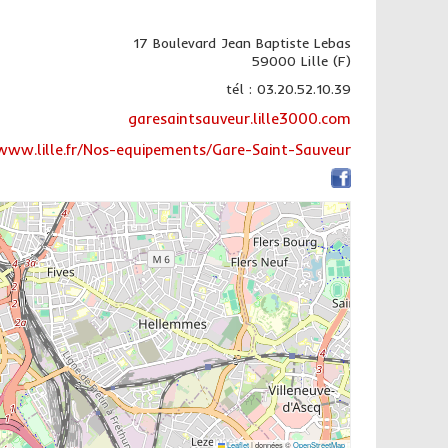
17 Boulevard Jean Baptiste Lebas
59000 Lille (F)
tél : 03.20.52.10.39
garesaintsauveur.lille3000.com
www.lille.fr/Nos-equipements/Gare-Saint-Sauveur
Leaflet
|
données ©
OpenStreetMap