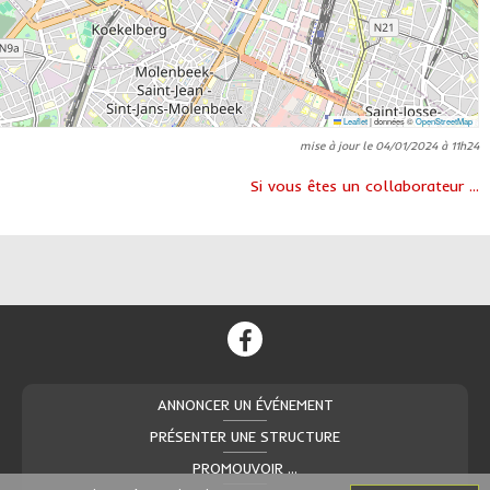
Leaflet
|
données ©
OpenStreetMap
mise à jour le 04/01/2024 à 11h24
Si vous êtes un collaborateur ...
ANNONCER UN ÉVÉNEMENT
PRÉSENTER UNE STRUCTURE
PROMOUVOIR ...