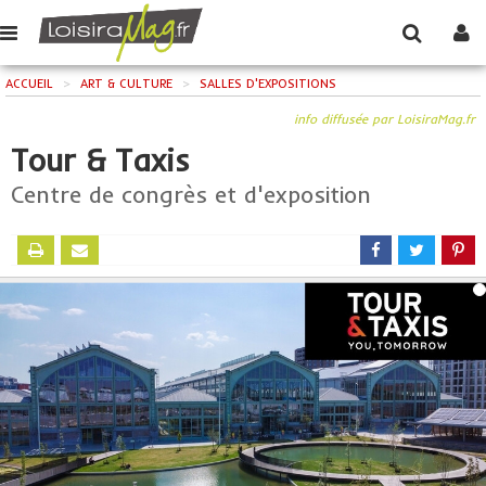
ACCUEIL
>
ART & CULTURE
>
SALLES D'EXPOSITIONS
info diffusée par LoisiraMag.fr
Tour & Taxis
Centre de congrès et d'exposition