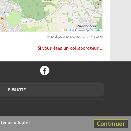
Leaflet
|
données ©
OpenStreetMap
mise à jour le 09/07/2026 à 15h14
Si vous êtes un collaborateur ...
PUBLICITÉ
ntenus adaptés.
Continuer