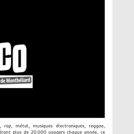
k, rap, métal, musiques électroniques, reggae,
érant plus de 20.000 usagers chaque année, ce