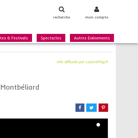
recherche
mon compte
tes & Festivals
Spectacles
Autres Evénements
info diffusée par LoisiraMag.fr
 Montbéliard