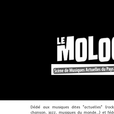
Dédié aux musiques dites "actuelles" (roc
chanson, jazz, musiques du monde…) et féd