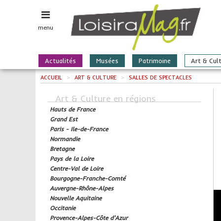
menu
Actualités
Musées
Patrimoine
Art & Cul
ACCUEIL
>
ART & CULTURE
>
SALLES DE SPECTACLES
Art & Culture en régions
Hauts de France
Grand Est
Paris - Ile-de-France
Normandie
Bretagne
Pays de la Loire
Centre-Val de Loire
Bourgogne-Franche-Comté
Auvergne-Rhône-Alpes
Nouvelle Aquitaine
Occitanie
Provence-Alpes-Côte d'Azur