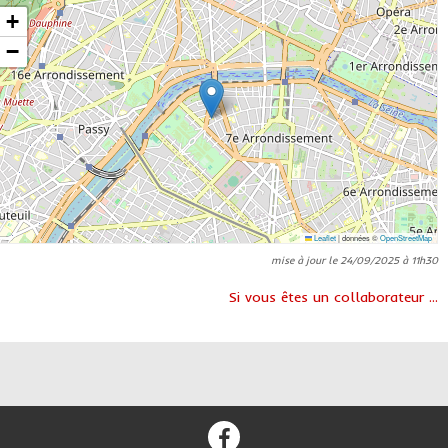
+
−
Leaflet
|
données ©
OpenStreetMap
mise à jour le 24/09/2025 à 11h30
Si vous êtes un collaborateur ...