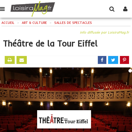
ACCUEIL
>
ART & CULTURE
>
SALLES DE SPECTACLES
info diffusée par LoisiraMag.fr
Théâtre de la Tour Eiffel