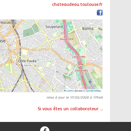
chateaudeau.toulouse.fr
Leaflet
|
données ©
OpenStreetMap
mise à jour le 17/02/2026 à 17h46
Si vous êtes un collaborateur ...