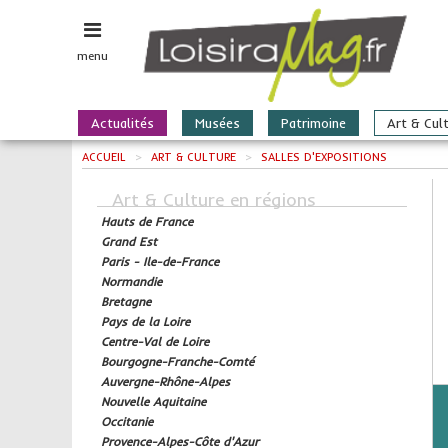
menu
Actualités
Musées
Patrimoine
Art & Cul
ACCUEIL
>
ART & CULTURE
>
SALLES D'EXPOSITIONS
Art & Culture en régions
Hauts de France
Grand Est
Paris - Ile-de-France
Normandie
Bretagne
Pays de la Loire
Centre-Val de Loire
Bourgogne-Franche-Comté
Auvergne-Rhône-Alpes
Nouvelle Aquitaine
Occitanie
Provence-Alpes-Côte d'Azur