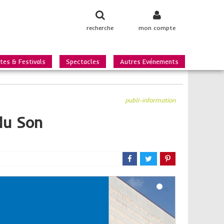
recherche
mon compte
tes & Festivals
Spectacles
Autres Evénements
publi-information
 du Son