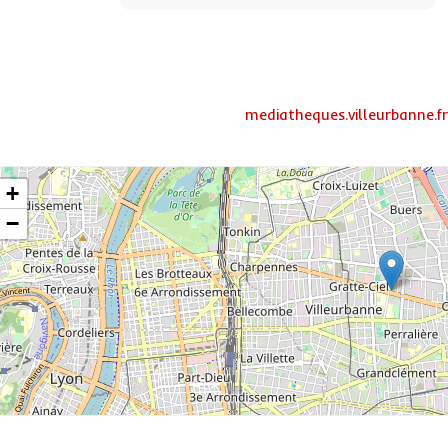
mediatheques.villeurbanne.
+
−