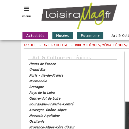
menu
Actualités
Musées
Patrimoine
Art & Cul
ACCUEIL
>
ART & CULTURE
>
BIBLIOTHÈQUES/MÉDIATHÈQUES/LI
Art & Culture en régions
Hauts de France
Grand Est
Paris - Ile-de-France
Normandie
Bretagne
Pays de la Loire
Centre-Val de Loire
Bourgogne-Franche-Comté
Auvergne-Rhône-Alpes
Nouvelle Aquitaine
Occitanie
Provence-Alpes-Côte d'Azur