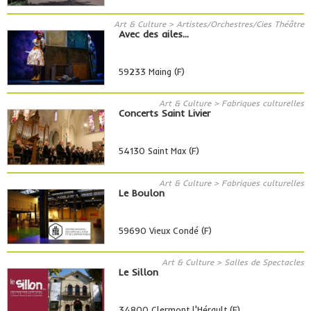
Art & Culture > Artistes/Orchestres/Cies Théâtre
Avec des ailes...
59233 Maing (F)
Art & Culture > Fabriques culturelles
Concerts Saint Livier
54130 Saint Max (F)
Art & Culture > Fabriques culturelles
Le Boulon
59690 Vieux Condé (F)
Art & Culture > Salles de Spectacles
Le Sillon
34800 Clermont l'Hérault (F)