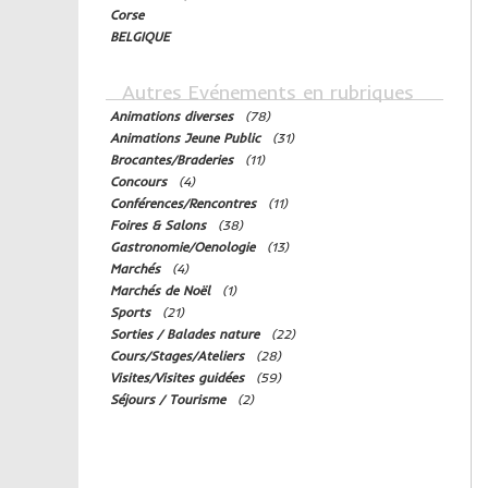
Corse
BELGIQUE
Autres Evénements en rubriques
Animations diverses
.
(78)
Animations Jeune Public
.
(31)
Brocantes/Braderies
.
(11)
Concours
.
(4)
Conférences/Rencontres
.
(11)
Foires & Salons
.
(38)
Gastronomie/Oenologie
.
(13)
Marchés
.
(4)
Marchés de Noël
.
(1)
Sports
.
(21)
Sorties / Balades nature
.
(22)
Cours/Stages/Ateliers
.
(28)
Visites/Visites guidées
.
(59)
Séjours / Tourisme
.
(2)