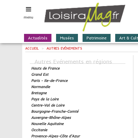
menu
Actualités
Musées
Patrimoine
Art & Cul
ACCUEIL
>
AUTRES EVÉNEMENTS
Autres Evénements en régions
Hauts de France
Grand Est
Paris - Ile-de-France
Normandie
Bretagne
Pays de la Loire
Centre-Val de Loire
Bourgogne-Franche-Comté
Auvergne-Rhône-Alpes
Nouvelle Aquitaine
Occitanie
Provence-Alpes-Côte d'Azur