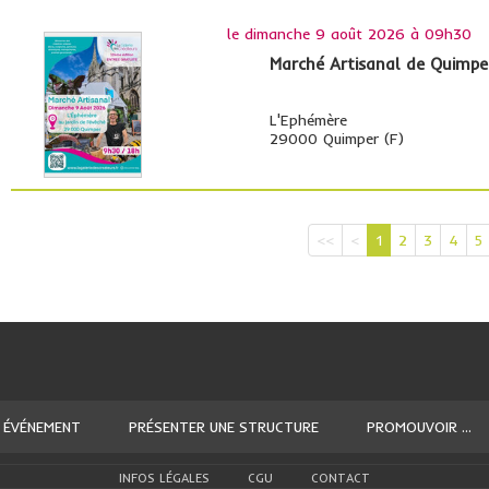
le
dimanche 9 août 2026 à 09h30
Marché Artisanal de Quimpe
L'Ephémère
29000 Quimper (F)
<<
<
1
2
3
4
5
 ÉVÉNEMENT
PRÉSENTER UNE STRUCTURE
PROMOUVOIR ...
INFOS LÉGALES
CGU
CONTACT