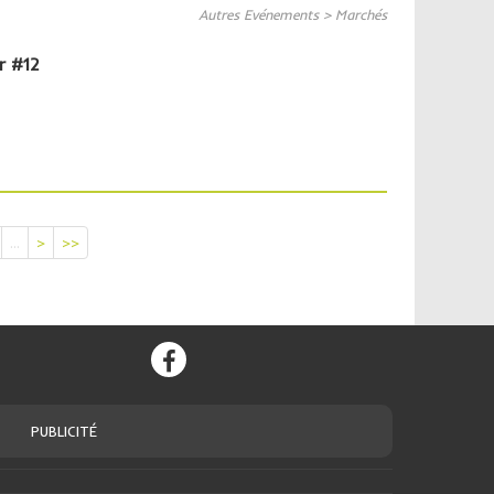
Autres Evénements > Marchés
r #12
...
>
>>
PUBLICITÉ