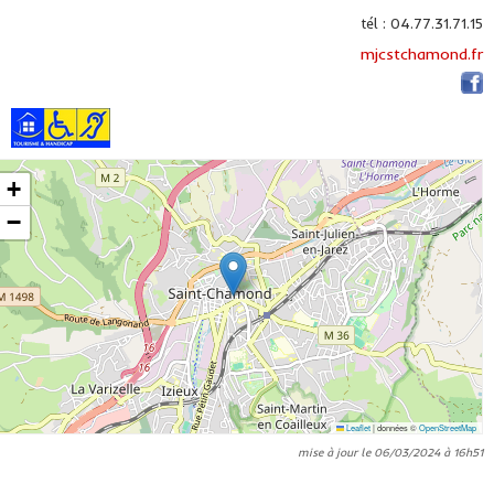
tél : 04.77.31.71.15
mjcstchamond.fr
+
−
Leaflet
|
données ©
OpenStreetMap
mise à jour le 06/03/2024 à 16h51