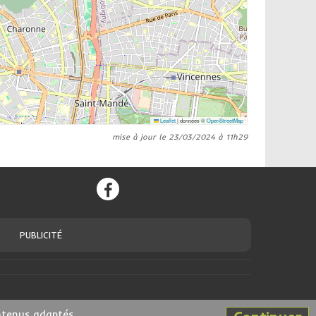
Leaflet
|
données ©
OpenStreetMap
mise à jour le 23/03/2024 à 11h29
PUBLICITÉ
ntenus adaptés.