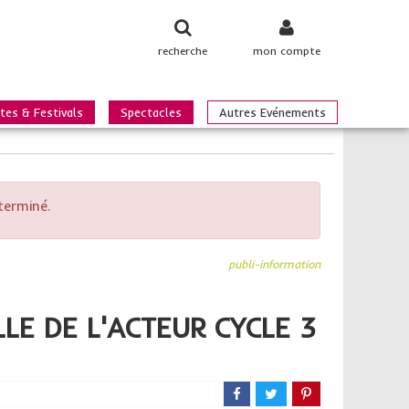
recherche
mon compte
tes & Festivals
Spectacles
Autres Evénements
terminé.
publi-information
E DE L'ACTEUR CYCLE 3