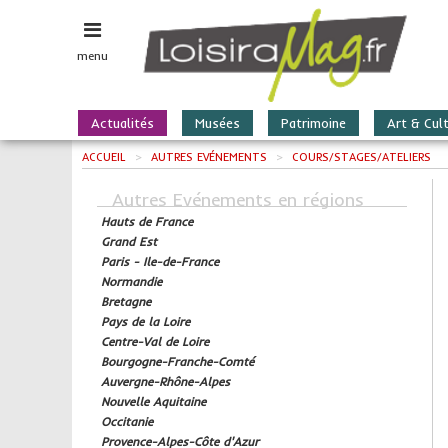
menu
Actualités
Musées
Patrimoine
Art & Cul
ACCUEIL
>
AUTRES EVÉNEMENTS
>
COURS/STAGES/ATELIERS
Autres Evénements en régions
Hauts de France
Grand Est
Paris - Ile-de-France
Normandie
Bretagne
Pays de la Loire
Centre-Val de Loire
Bourgogne-Franche-Comté
Auvergne-Rhône-Alpes
Nouvelle Aquitaine
Occitanie
Provence-Alpes-Côte d'Azur