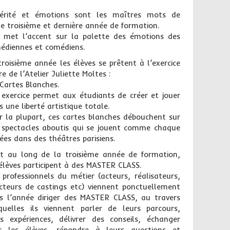
cérité et émotions sont les maîtres mots de
te troisième et dernière année de formation.
e met l’accent sur la palette des émotions des
édiennes et comédiens.
troisième année les élèves se prêtent à l’exercice
e de l’Atelier Juliette Moltes :
 Cartes Blanches.
 exercice permet aux étudiants de créer et jouer
 une liberté artistique totale.
r la plupart, ces cartes blanches débouchent sur
 spectacles aboutis qui se jouent comme chaque
ées dans des théâtres parisiens.
t au long de la troisième année de formation,
 élèves participent à des MASTER CLASS.
 professionnels du métier (acteurs, réalisateurs,
ecteurs de castings etc) viennent ponctuellement
s l’année diriger des MASTER CLASS, au travers
quelles ils viennent parler de leurs parcours,
rs expériences, délivrer des conseils, échanger
c les élèves, répondre à leurs questions et