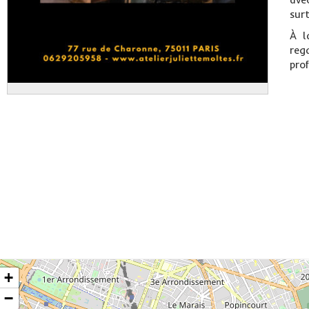
sur
À l
rega
pro
+
−