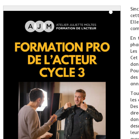
Sin
cet
Ell
com
En 
phar
Les
Cet
dans
Pou
des
ann
Tou
les
Des
dir
dan
des
leu
ave