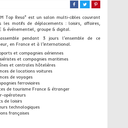
TM Top Resa" est un salon multi-cibles couvrant
s les motifs de déplacements : loisirs, affaires,
E & événementiel, groupe & digital.
rassemble pendant 3 jours l’ensemble de ce
eur, en France et à l’international.
oports et compagnies aériennes
isiéristes et compagnies maritimes
înes et centrales hôtelières
nces de locations voitures
nces de voyages
pagnies ferroviaires
ices de tourisme France & étranger
r-opérateurs
s de loisirs
eurs technologiques
ions françaises