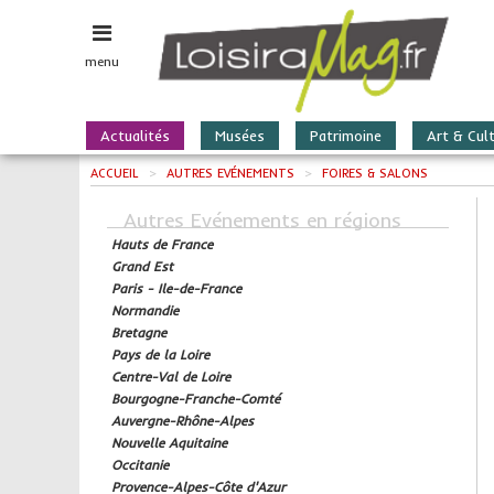
menu
Actualités
Musées
Patrimoine
Art & Cul
ACCUEIL
>
AUTRES EVÉNEMENTS
>
FOIRES & SALONS
Autres Evénements en régions
Hauts de France
Grand Est
Paris - Ile-de-France
Normandie
Bretagne
Pays de la Loire
Centre-Val de Loire
Bourgogne-Franche-Comté
Auvergne-Rhône-Alpes
Nouvelle Aquitaine
Occitanie
Provence-Alpes-Côte d'Azur