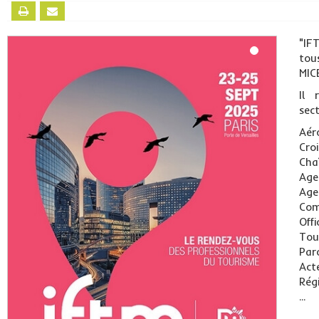
"IF
tou
MIC
Il 
sect
Aér
Cro
Cha
Age
Age
Com
Off
Tou
Parc
Act
Rég
...