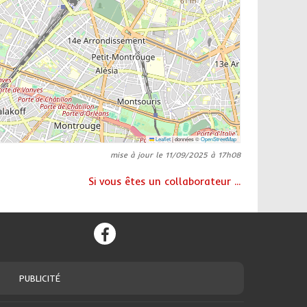
Leaflet
|
données ©
OpenStreetMap
mise à jour le 11/09/2025 à 17h08
Si vous êtes un collaborateur ...
PUBLICITÉ