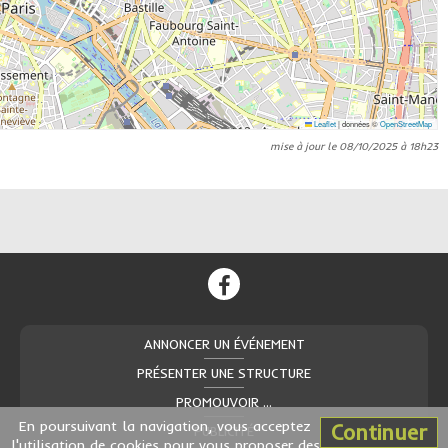
Leaflet
|
données ©
OpenStreetMap
mise à jour le 08/10/2025 à 18h23
ANNONCER UN ÉVÉNEMENT
PRÉSENTER UNE STRUCTURE
PROMOUVOIR ...
En poursuivant la navigation, vous acceptez
Continuer
PUBLICITÉ
l'utilisation de cookies pour vous proposer des