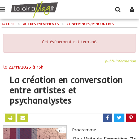
ACCUEIL
>
AUTRES EVÉNEMENTS
>
CONFÉRENCES/RENCONTRES
Cet événement est terminé.
publi-information
le
22/11/2025 à 13h
La création en conversation
entre artistes et
psychanalystes
Programme
13h :
Visite de l’exposition
"La