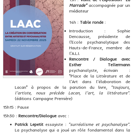
Marrade"
accompagnée par un
médiateur
14h :
Table ronde
:
Introduction : Sophie
Dencausse, présidente de
l'Ecole psychanalytique des
Hauts-de-France, membre de
l'A.L.I.
Rencontre / Dialogue avec
Esther Tellermann
psychanalyste, écrivain :
"Place de la Littérature et de
l’Art dans l’élaboration de
Lacan" à propos de la parution du livre,
"toujours,
l’artiste, nous précède Lacan, l’art, la littérature"
.
(éditions Campagne Première)
15h15 : Pause
15h30 :
Rencontre/Dialogue
avec :
Patrick Lepetit
essayiste :
"surréalisme et psychanalyse"
.
La psychanalyse qui a joué un rôle fondamental dans la