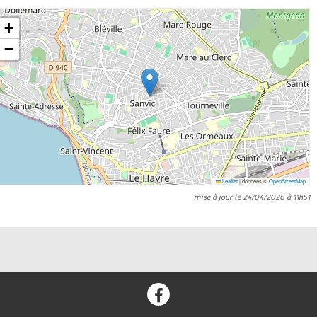
+
−
Leaflet
|
données ©
OpenStreetMap
mise à jour le 24/04/2026 à 11h51