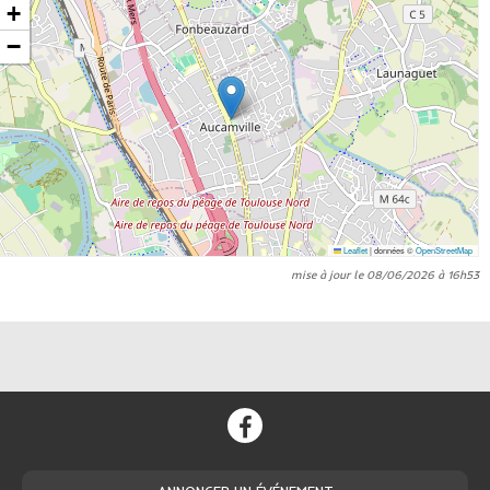
+
−
Leaflet
|
données ©
OpenStreetMap
mise à jour le 08/06/2026 à 16h53