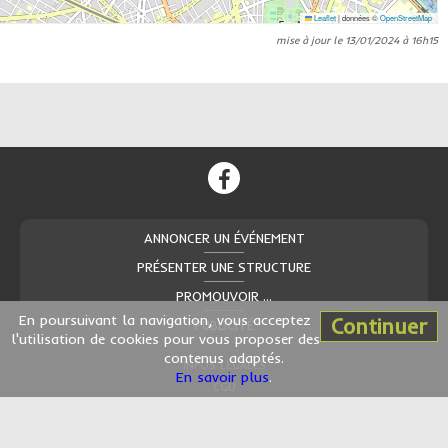
Leaflet
|
données ©
OpenStreetMap
mise à jour le 13/01/2024 à 16h15
ANNONCER UN ÉVÉNEMENT
PRÉSENTER UNE STRUCTURE
PROMOUVOIR ...
En poursuivant la navigation, vous acceptez
Continuer
PUBLICITÉ
l'utilisation de cookies pour vous proposer des
contenus adaptés.
INFOS LÉGALES
En savoir plus
.
CGU
CONTACT