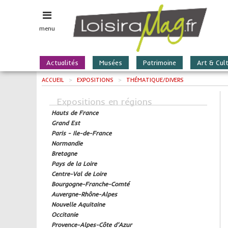
menu
Actualités
Musées
Patrimoine
Art & Cul
ACCUEIL
>
EXPOSITIONS
>
THÉMATIQUE/DIVERS
Expositions en régions
Hauts de France
Grand Est
Paris - Ile-de-France
Normandie
Bretagne
Pays de la Loire
Centre-Val de Loire
Bourgogne-Franche-Comté
Auvergne-Rhône-Alpes
Nouvelle Aquitaine
Occitanie
Provence-Alpes-Côte d'Azur