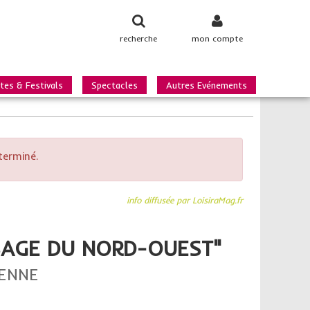
recherche
mon compte
tes & Festivals
Spectacles
Autres Evénements
terminé.
info diffusée par LoisiraMag.fr
ASSAGE DU NORD-OUEST"
IENNE