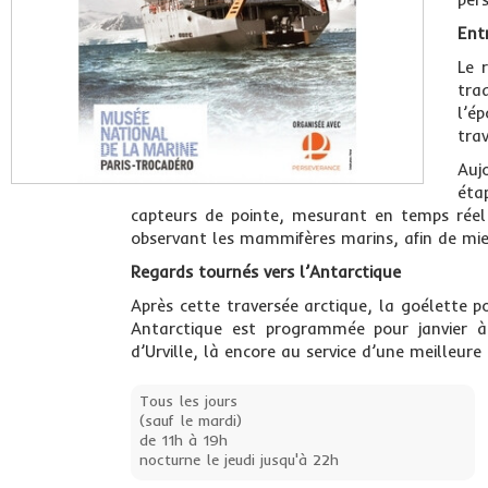
Ent
Le 
tra
l’é
tra
Auj
éta
capteurs de pointe, mesurant en temps réel 
observant les mammifères marins, afin de mie
Regards tournés vers l’Antarctique
Après cette traversée arctique, la goélette po
Antarctique est programmée pour janvier
d’Urville, là encore au service d’une meilleur
Tous les jours
(sauf le mardi)
de 11h à 19h
nocturne le jeudi jusqu'à 22h