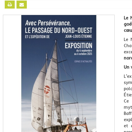
Le 
goé
cœu
Le 
Cha
exc
nor
Un 
L’e
sym
pol
Éti
Ce 
myt
Baf
exp
et 
pers