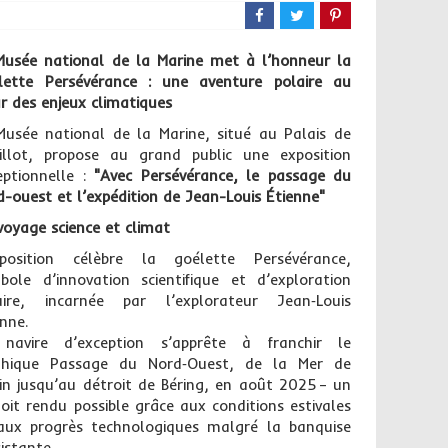
Musée national de la Marine met à l’honneur la
lette Persévérance : une aventure polaire au
r des enjeux climatiques
Musée national de la Marine, situé au Palais de
illot, propose au grand public une exposition
eptionnelle :
"Avec Persévérance, le passage du
d-ouest et l’expédition de Jean-Louis Étienne"
voyage science et climat
xposition célèbre la goélette Persévérance,
bole d’innovation scientifique et d’exploration
aire, incarnée par l’explorateur Jean‑Louis
enne.
navire d’exception s’apprête à franchir le
hique Passage du Nord‑Ouest, de la Mer de
fin jusqu’au détroit de Béring, en août 2025 – un
loit rendu possible grâce aux conditions estivales
aux progrès technologiques malgré la banquise
istante.