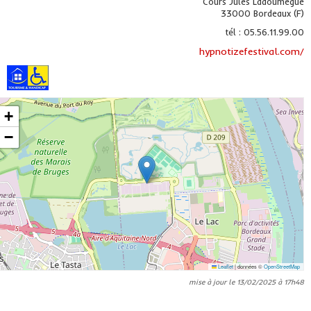
Cours Jules Ladoumègue
33000 Bordeaux (F)
tél : 05.56.11.99.00
hypnotizefestival.com/
+
−
Leaflet
|
données ©
OpenStreetMap
mise à jour le 13/02/2025 à 17h48