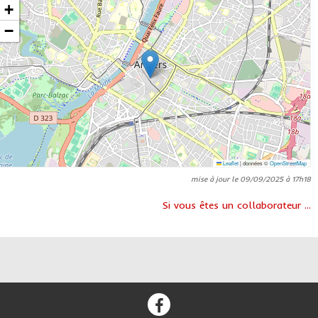
+
−
Leaflet
|
données ©
OpenStreetMap
mise à jour le 09/09/2025 à 17h18
Si vous êtes un collaborateur ...