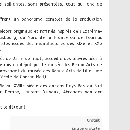
s saillantes, sont présentées, tout au long de
offrent un panorama complet de la production
écors originaux et raffinés inspirés de l’Extrême-
asbourg, du Nord de la France ou de Tournai.
 celles issues des manufactures des XIXe et XXe
.
sés de 22 m de haut, accueille des œuvres liées à
IIIe mis en dépôt par le musée des Beaux-Arts de
 provenant du musée des Beaux-Arts de Lille, une
l’école de Conrad Meit).
VIe au XVIIIe siècle des anciens Pays-Bas du Sud
lter Pompe, Laurent Delvaux, Abraham van der
t le détour !
Gratuit
Entrée gratuite