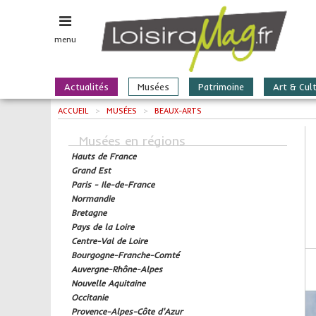
menu
Actualités
Musées
Patrimoine
Art & Cul
ACCUEIL
>
MUSÉES
>
BEAUX-ARTS
Musées en régions
Hauts de France
Grand Est
Paris - Ile-de-France
Normandie
Bretagne
Pays de la Loire
Centre-Val de Loire
Bourgogne-Franche-Comté
Auvergne-Rhône-Alpes
Nouvelle Aquitaine
Occitanie
Provence-Alpes-Côte d'Azur