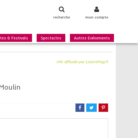
recherche
mon compte
tes & Festivals
Spectacles
Autres Evénements
info diffusée par LoisiraMag.fr
Moulin