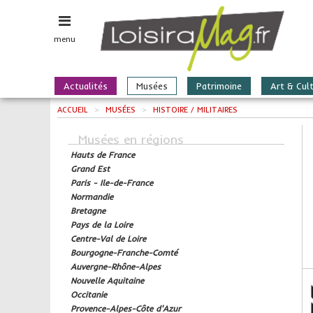
menu
Actualités
Musées
Patrimoine
Art & Cul
ACCUEIL
>
MUSÉES
>
HISTOIRE / MILITAIRES
Musées en régions
Hauts de France
Grand Est
Paris - Ile-de-France
Normandie
Bretagne
Pays de la Loire
Centre-Val de Loire
Bourgogne-Franche-Comté
Auvergne-Rhône-Alpes
Nouvelle Aquitaine
Occitanie
Provence-Alpes-Côte d'Azur