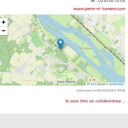
tél : 02.41.50.70.04
www.pierre-et-lumiere.com
+
−
Leaflet
|
données ©
OpenStreetMap
mise à jour le 06/02/2025 à 17h36
Si vous êtes un collaborateur ...