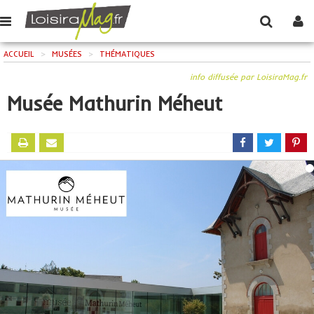
ACCUEIL
>
MUSÉES
>
THÉMATIQUES
info diffusée par LoisiraMag.fr
Musée Mathurin Méheut