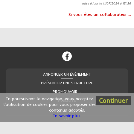
mise à jour le 11/07/2024 à 15h36
Si vous êtes un collaborateur ...
ANNONCER UN ÉVÉNEMENT
PRÉSENTER UNE STRUCTURE
PROMOUVOIR ...
En poursuivant la navigation, vous acceptez
Continuer
PUBLICITÉ
l'utilisation de cookies pour vous proposer des
contenus adaptés.
INFOS LÉGALES
En savoir plus
.
CGU
CONTACT