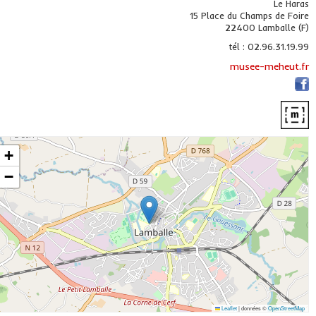
Le Haras
15 Place du Champs de Foire
22400 Lamballe (F)
tél : 02.96.31.19.99
musee-meheut.fr
+
−
Leaflet
|
données ©
OpenStreetMap