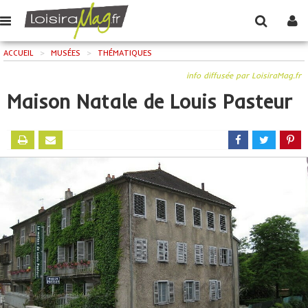
ACCUEIL
>
MUSÉES
>
THÉMATIQUES
info diffusée par LoisiraMag.fr
Maison Natale de Louis Pasteur