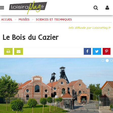
ACCUEIL
>
MUSÉES
>
SCIENCES ET TECHNIQUES
info diffusée par LoisiraMag.fr
Le Bois du Cazier