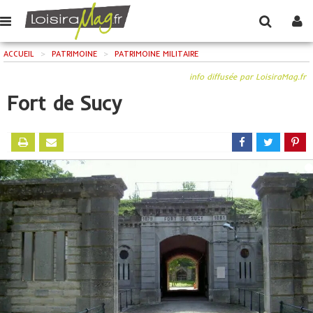
ACCUEIL
>
PATRIMOINE
>
PATRIMOINE MILITAIRE
info diffusée par LoisiraMag.fr
Fort de Sucy