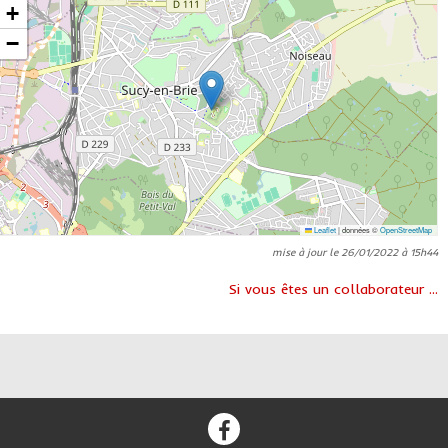
+
−
Leaflet
|
données ©
OpenStreetMap
mise à jour le 26/01/2022 à 15h44
Si vous êtes un collaborateur ...