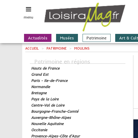
menu
Actualités
Musées
Patrimoine
Art & Cul
ACCUEIL
>
PATRIMOINE
>
MOULINS
Patrimoine en régions
Hauts de France
Grand Est
Paris - Ile-de-France
Normandie
Bretagne
Pays de la Loire
Centre-Val de Loire
Bourgogne-Franche-Comté
Auvergne-Rhône-Alpes
Nouvelle Aquitaine
Occitanie
Provence-Alpes-Côte d'Azur