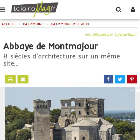
ACCUEIL
>
PATRIMOINE
>
PATRIMOINE RELIGIEUX
info diffusée par LoisiraMag.fr
Abbaye de Montmajour
8 siècles d'architecture sur un même
site...