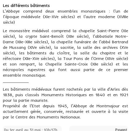
Les différents bâtiments
L'Abbaye comprend deux ensembles monastiques : l'un de
l'époque médiévale (XIe-XVe siècles) et l'autre moderne (XVIIIe
siècle)
Le monastère médiéval comprend la chapelle Saint-Pierre (XIe
siècle), la crypte Saint-Benoît (XIIe siècle), l'abbatiale Notre-
Dame (XIIe-XIIIe siècles), la chapelle funéraire de l'abbé Bertrand
de Mussang (XIVe siècle), la sacritie, la salle des archives (XVe
siècle), les bâtiments du cloître, la salle du chapitre et le
réfectoire (XIIe-XVe siècles), la Tour Pons de l'Orme (XIVe siècle)
et son rempart, la Chapelle Sainte-Croix (XIIe siècle) et les
nécropoles rupestres qui font aussi partie de ce premier
ensemble monastique.
___________
Les bâtiments médiévaux furent rachetés par la ville d'Arles dès
1838, puis classés Monuments Historiques en 1840 et en 1921
pour la partie mauriste.
Propriété de l'Etat depuis 1945, l'Abbaye de Montmajour est
actuellement gérée, conservée, restaurée et ouverte à la visite
par le Centre des Monuments Nationaux.
Du 1er avril au 31 mai : 10h/17h
Payant