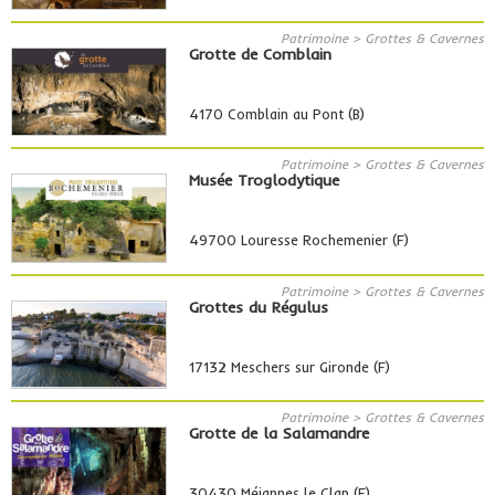
Patrimoine > Grottes & Cavernes
Grotte de Comblain
4170 Comblain au Pont (B)
Patrimoine > Grottes & Cavernes
Musée Troglodytique
49700 Louresse Rochemenier (F)
Patrimoine > Grottes & Cavernes
Grottes du Régulus
17132 Meschers sur Gironde (F)
Patrimoine > Grottes & Cavernes
Grotte de la Salamandre
30430 Méjannes le Clap (F)