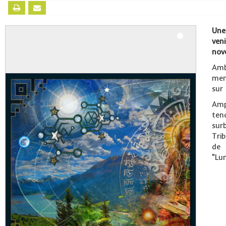
Une
ven
nov
Am
mem
sur
Amp
te
sur
Tri
de
"Lu