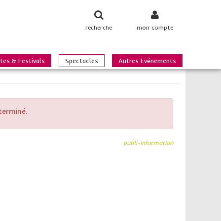
recherche
mon compte
tes & Festivals
Spectacles
Autres Evénements
terminé.
publi-information