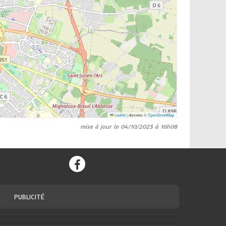
Leaflet
|
données ©
OpenStreetMap
mise à jour le 04/10/2023 à 16h08
PUBLICITÉ