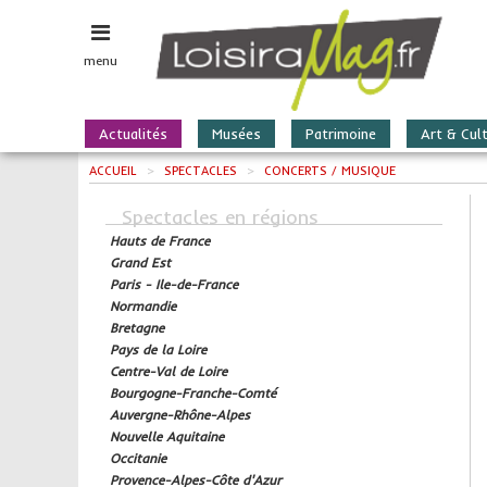
menu
Actualités
Musées
Patrimoine
Art & Cul
ACCUEIL
>
SPECTACLES
>
CONCERTS / MUSIQUE
Spectacles en régions
Hauts de France
Grand Est
Paris - Ile-de-France
Normandie
Bretagne
Pays de la Loire
Centre-Val de Loire
Bourgogne-Franche-Comté
Auvergne-Rhône-Alpes
Nouvelle Aquitaine
Occitanie
Provence-Alpes-Côte d'Azur