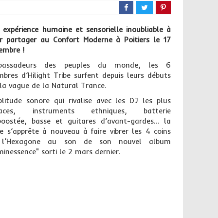
 expérience humaine et sensorielle inoubliable à
ir partager au Confort Moderne à Poitiers le 17
embre !
bassadeurs des peuples du monde, les 6
bres d’Hilight Tribe surfent depuis leurs débuts
 la vague de la Natural Trance.
litude sonore qui rivalise avec les DJ les plus
naces, instruments ethniques, batterie
boostée, basse et guitares d’avant-gardes… la
be s’apprête à nouveau à faire vibrer les 4 coins
 l’Hexagone au son de son nouvel album
minessence" sorti le 2 mars dernier.