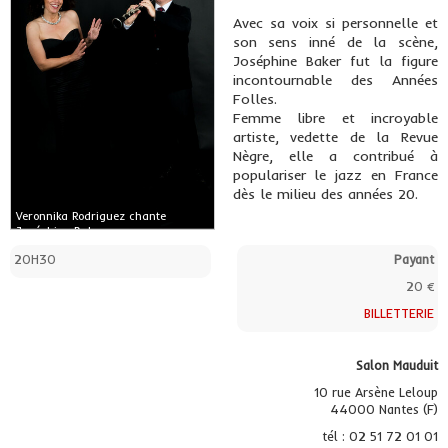
Avec sa voix si personnelle et
son sens inné de la scène,
Joséphine Baker fut la figure
incontournable des Années
Folles.
Femme libre et incroyable
artiste, vedette de la Revue
Nègre, elle a contribué à
populariser le jazz en France
dès le milieu des années 20.
Veronnika Rodriguez chante
Joséphine Baker
© ajo
20H30
Payant
20 €
BILLETTERIE
Salon Mauduit
10 rue Arsène Leloup
44000 Nantes (F)
tél : 02 51 72 01 01