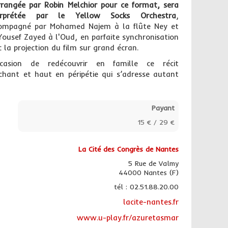
rrangée par Robin Melchior pour ce format, sera
erprétée par le Yellow Socks Orchestra
,
ompagné par Mohamed Najem à la flûte Ney et
Yousef Zayed à l'Oud, en parfaite synchronisation
c la projection du film sur grand écran.
ccasion de redécouvrir en famille ce récit
chant et haut en péripétie qui s’adresse autant
Payant
15 € / 29 €
La Cité des Congrès de Nantes
5 Rue de Valmy
44000 Nantes (F)
tél : 02.51.88.20.00
lacite-nantes.fr
www.u-play.fr/azuretasmar