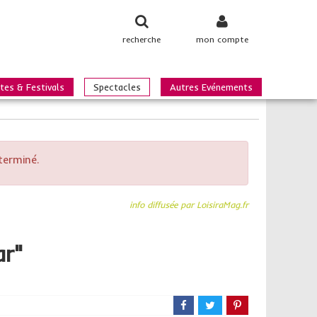
recherche
mon compte
tes & Festivals
Spectacles
Autres Evénements
terminé.
info diffusée par LoisiraMag.fr
ar"