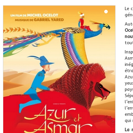
Le 
gén
Aut
Oce
nou
tou
Ins
Asm
iné
étra
Azu
yeu
pays
Sép
l’e
l’e
emb
qui 
La 