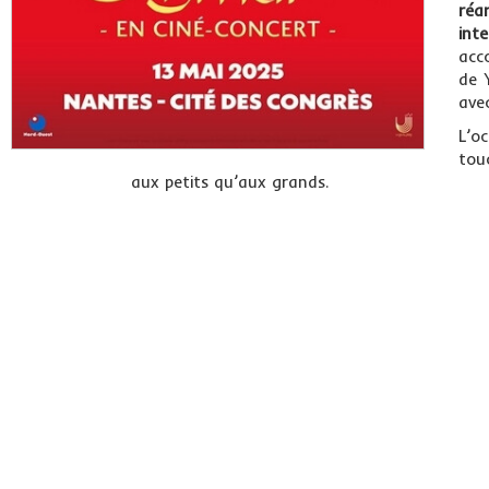
réa
int
acc
de 
ave
L’o
tou
aux petits qu’aux grands.