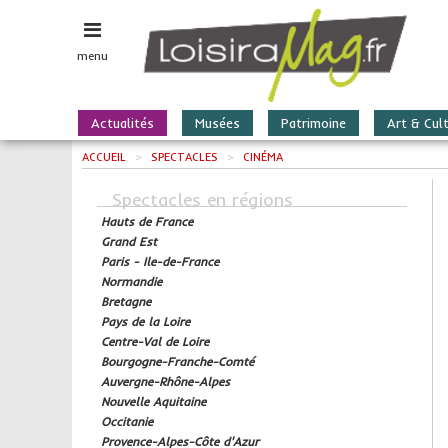
menu
Actualités
Musées
Patrimoine
Art & Cul
ACCUEIL
>
SPECTACLES
>
CINÉMA
Spectacles en régions
Hauts de France
Grand Est
Paris - Ile-de-France
Normandie
Bretagne
Pays de la Loire
Centre-Val de Loire
Bourgogne-Franche-Comté
Auvergne-Rhône-Alpes
Nouvelle Aquitaine
Occitanie
Provence-Alpes-Côte d'Azur