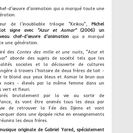
chef-d’œuvre d’animation qui a marqué toute une
ération.
eur de l’inoubliable trilogie "Kirikou",
Michel
lot signe avec
"Azur et Asmar"
(2006) un
veau chef-d’œuvre d’animation
qui a marqué
te une génération.
piré des
Contes des mille et une nuits
, "Azur et
ar" aborde des sujets de société tels que les
galités sociales et la découverte de cultures
ngère à travers l’histoire de deux frères de lait -
r le blond aux yeux bleus et Asmar le brun aux
x noirs - élevés par la même femme dans un
 vert et fleuri.
arés brutalement par la vie au sortir de
nfance, ils vont être animés tous les deux par
nvie de retrouver la Fée des Djinns et vont
arquer dans une épopée riche en enseignements
réunira les deux frères.
musique originale de Gabriel Yared, spécialement