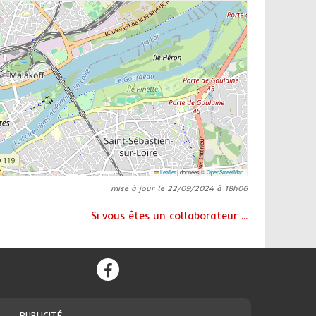
Leaflet
|
données ©
OpenStreetMap
mise à jour le 22/09/2024 à 18h06
Si vous êtes un collaborateur ...
PUBLICITÉ