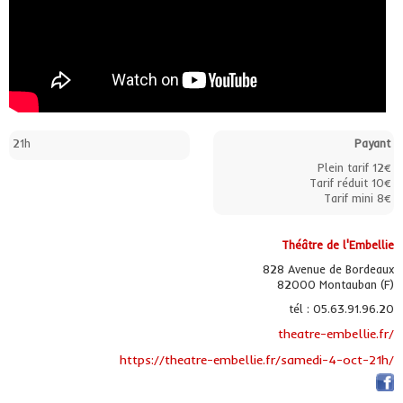
21h
Payant
Plein tarif 12€
Tarif réduit 10€
Tarif mini 8€
Théâtre de l'Embellie
828 Avenue de Bordeaux
82000 Montauban (F)
tél : 05.63.91.96.20
theatre-embellie.fr/
https://theatre-embellie.fr/samedi-4-oct-21h/