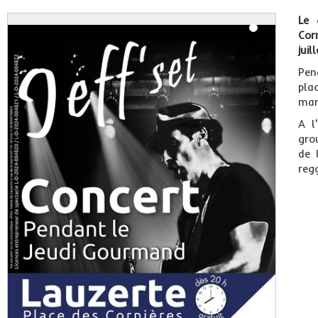
Le 
Cor
juil
Pen
pla
mar
A l
gro
de 
reg