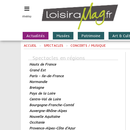
menu
Actualités
Musées
Patrimoine
Art & Cul
ACCUEIL
>
SPECTACLES
>
CONCERTS / MUSIQUE
Spectacles en régions
Hauts de France
Grand Est
Paris - Ile-de-France
Normandie
Bretagne
Pays de la Loire
Centre-Val de Loire
Bourgogne-Franche-Comté
Auvergne-Rhône-Alpes
Nouvelle Aquitaine
Occitanie
Provence-Alpes-Côte d'Azur