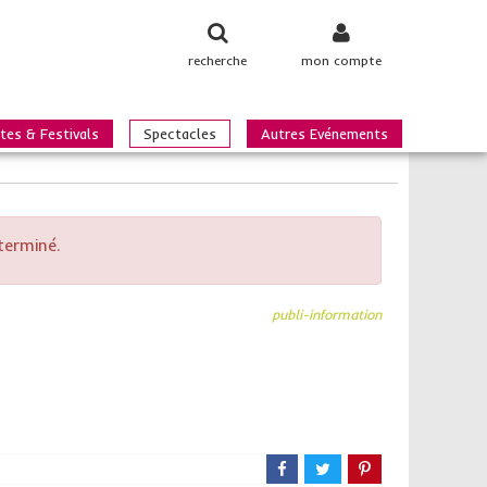
recherche
mon compte
tes & Festivals
Spectacles
Autres Evénements
terminé.
publi-information