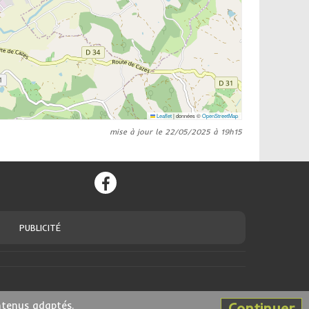
Leaflet
|
données ©
OpenStreetMap
mise à jour le 22/05/2025 à 19h15
PUBLICITÉ
ntenus adaptés.
Continuer