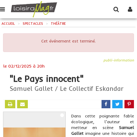
ACCUEIL
>
SPECTACLES
>
THÉÂTRE
Cet événement est terminé.
publi-information
le
02/12/2025 à 20h
"Le Pays innocent"
Samuel Gallet / Le Collectif Eskandar
Dans cette poignante fable
écologique, l’auteur et
metteur en scène
Samuel
Gallet
imagine une histoire qui