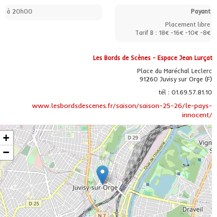
à 20h00
Payant
Placement libre
Tarif B : 18€ -16€ -10€ -8€
Les Bords de Scènes - Espace Jean Lurçat
Place du Maréchal Leclerc
91260 Juvisy sur Orge (F)
tél : 01.69.57.81.10
www.lesbordsdescenes.fr/saison/saison-25-26/le-pays-
innocent/
+
−