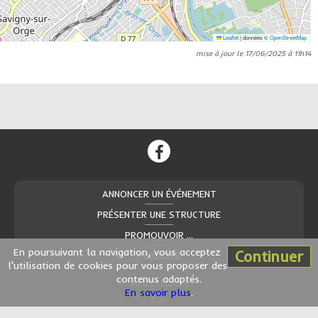
Leaflet
|
données ©
OpenStreetMap
mise à jour le 17/06/2025 à 11h14
ANNONCER UN ÉVÉNEMENT
PRÉSENTER UNE STRUCTURE
PROMOUVOIR ...
En poursuivant la navigation, vous acceptez
Continuer
PUBLICITÉ
l'utilisation de cookies pour vous proposer des
contenus adaptés.
INFOS LÉGALES
En savoir plus
.
CGU
CONTACT