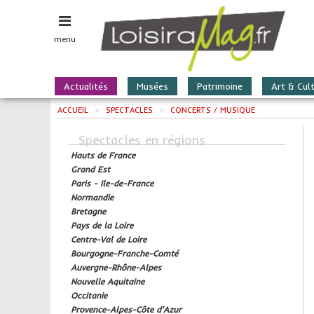
menu
Actualités
Musées
Patrimoine
Art & Cul
ACCUEIL
>
SPECTACLES
>
CONCERTS / MUSIQUE
Spectacles en régions
Hauts de France
Grand Est
Paris - Ile-de-France
Normandie
Bretagne
Pays de la Loire
Centre-Val de Loire
Bourgogne-Franche-Comté
Auvergne-Rhône-Alpes
Nouvelle Aquitaine
Occitanie
Provence-Alpes-Côte d'Azur