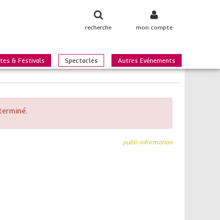
recherche
mon compte
tes & Festivals
Spectacles
Autres Evénements
terminé.
publi-information