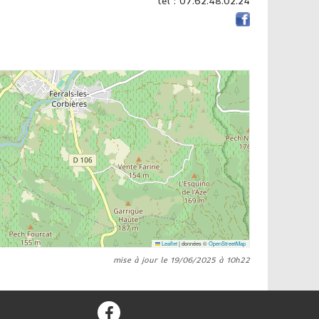
tél : 07.62.48.02.24
Leaflet
|
données ©
OpenStreetMap
mise à jour le 19/06/2025 à 10h22