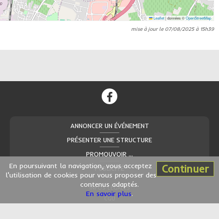
Leaflet
|
données ©
OpenStreetMap
mise à jour le 07/08/2025 à 15h39
ANNONCER UN ÉVÉNEMENT
PRÉSENTER UNE STRUCTURE
PROMOUVOIR ...
En poursuivant la navigation, vous acceptez
Continuer
PUBLICITÉ
l'utilisation de cookies pour vous proposer des
contenus adaptés.
INFOS LÉGALES
En savoir plus
.
CGU
CONTACT