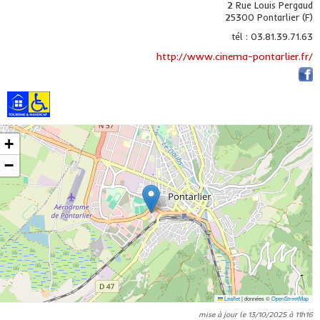
2 Rue Louis Pergaud
25300 Pontarlier (F)
tél : 03.81.39.71.63
http://www.cinema-pontarlier.fr/
+
−
Leaflet
|
données ©
OpenStreetMap
mise à jour le 13/10/2025 à 11h16