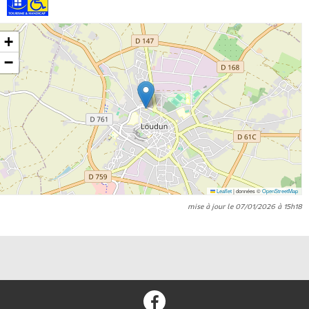
+
−
Leaflet
|
données ©
OpenStreetMap
mise à jour le 07/01/2026 à 15h18