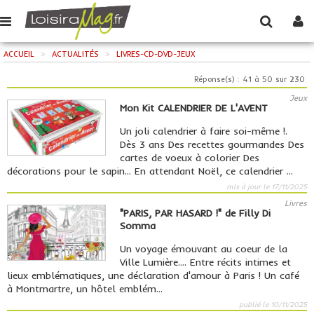
ACCUEIL
>
ACTUALITÉS
>
LIVRES-CD-DVD-JEUX
Réponse(s) : 41 à 50 sur 230
Jeux
Mon Kit CALENDRIER DE L'AVENT
Un joli calendrier à faire soi-même !.
Dès 3 ans Des recettes gourmandes Des
cartes de voeux à colorier Des
décorations pour le sapin... En attendant Noël, ce calendrier ...
mis à jour le 17/11/2025
Livres
"PARIS, PAR HASARD !" de Filly Di
Somma
Un voyage émouvant au coeur de la
Ville Lumière.... Entre récits intimes et
lieux emblématiques, une déclaration d'amour à Paris ! Un café
à Montmartre, un hôtel emblém...
publié le 10/11/2025