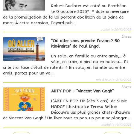
Robert Badinter est entré au Panthéon
le 9 octobre 2025*. * date anniversaire
de la promulgation de la loi portant abolition de la peine de
mort. À cette occasion, Fayard pub...
publié le 20/10/2025
Livres
"Où aller sans prendre l'avion ? 50
itinéraires" de Paul Engel
En solo, en famille ou entre amis,... à
vélo, en train, à pied ou en bateau.... Et
si le vrai luxe c'était de ralentir ? En solo, en famille ou entre
amis, partez pour un vo...
mis à jour le 15/10/2025
Livres
ARTY POP - "Vincent Van Gogh"
L'ART EN POP-UP (dès 3 ans). de Susie
HODGE Illustratrice Teresa Bellon
Découvre les plus grands chefs-d’œuvre
de Vincent Van Gogh ! Un livre tout en pop-up pour se plonger ...
publié le 14/10/2025