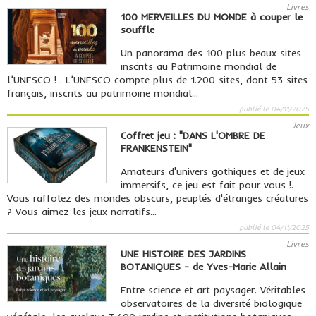
Livres
100 MERVEILLES DU MONDE à couper le
souffle
Un panorama des 100 plus beaux sites
inscrits au Patrimoine mondial de
l’UNESCO ! . L’UNESCO compte plus de 1.200 sites, dont 53 sites
français, inscrits au patrimoine mondial...
publié le 04/11/2025
Jeux
Coffret jeu : "DANS L'OMBRE DE
FRANKENSTEIN"
Amateurs d'univers gothiques et de jeux
immersifs, ce jeu est fait pour vous !.
Vous raffolez des mondes obscurs, peuplés d'étranges créatures
? Vous aimez les jeux narratifs...
publié le 04/11/2025
Livres
UNE HISTOIRE DES JARDINS
BOTANIQUES - de Yves-Marie Allain
Entre science et art paysager. Véritables
observatoires de la diversité biologique