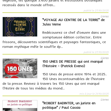
végétale, les quelque 3.400 jardins et institutions botaniques
recensés dans le monde offren...
publié le 27/10/2025
Livres
"VOYAGE AU CENTRE DE LA TERRE" de
Jules Verne
Redécouvrez ce chef d'oeuvre dans une
somptueuse édition collector.. Entre
frissons, découvertes scientifiques et paysages fantastiques, ce
roman mythique mêle le souffle ép...
publié le 27/10/2025
Livres
150 UNES DE PRESSE qui ont marqué
l'Histoire - (Patrick Eveno)
150 Unes de presse entre 1914 et 2025..
150 Unes incontournables de l'histoire
de la presse. Revivez à travers les 150 Unes qui ont marqué
l'Histire de tous les médias du mond...
mis à jour le 21/10/2025
Livres
"ROBERT BADINTER, un juriste en
politique" / Paul Cassia